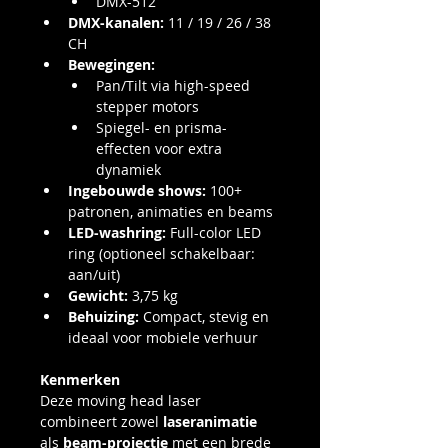
DMX-512
DMX-kanalen:
 11 / 19 / 26 / 38 
CH
Bewegingen:
Pan/Tilt via high-speed 
stepper motors
Spiegel- en prisma-
effecten voor extra 
dynamiek
Ingebouwde shows:
 100+ 
patronen, animaties en beams
LED-washring:
 Full-color LED 
ring (optioneel schakelbaar: 
aan/uit)
Gewicht:
 3,75 kg
Behuizing:
 Compact, stevig en 
ideaal voor mobiele verhuur
Kenmerken
Deze moving head laser 
combineert zowel 
laseranimatie
als 
beam-projectie
 met een brede 