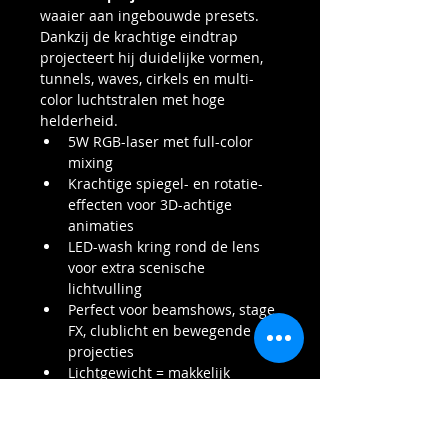
waaier aan ingebouwde presets. 
Dankzij de krachtige eindtrap 
projecteert hij duidelijke vormen, 
tunnels, waves, cirkels en multi-
color luchtstralen met hoge 
helderheid.
5W RGB-laser met full-color 
mixing
Krachtige spiegel- en rotatie-
effecten voor 3D-achtige 
animaties
LED-wash kring rond de lens 
voor extra scenische 
lichtvulling
Perfect voor beamshows, stage 
FX, clublicht en bewegende 
projecties
Lichtgewicht = makkelijk 
vervoer en snelle installatie
Werkt standalone of volledig 
geïntegreerd in grotere DMX-